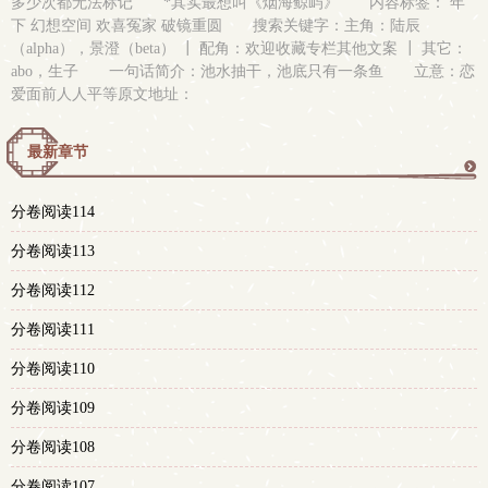
多少次都无法标记 *其实最想叫《烟海鲸屿》 内容标签： 年
下 幻想空间 欢喜冤家 破镜重圆 搜索关键字：主角：陆辰
（alpha），景澄（beta） ┃ 配角：欢迎收藏专栏其他文案 ┃ 其它：
abo，生子 一句话简介：池水抽干，池底只有一条鱼 立意：恋
爱面前人人平等原文地址：
最新章节
更
分卷阅读114
多
分卷阅读113
分卷阅读112
分卷阅读111
分卷阅读110
分卷阅读109
分卷阅读108
分卷阅读107