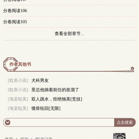
分卷阅读106
分卷阅读105
查看全部章节...
作者其他书
更
[耽美小说]
犬科男友
[耽美小说]
景总他揣着前任的崽溜了
多
[海棠耽美]
双人跳水，拒绝独美[竞技]
[海棠耽美]
饿骨轮回[无限]