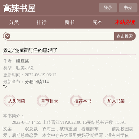
高辣书屋
登录
书架
分类
排行
新书
完本
本站必读
景总他揣着前任的崽溜了
作者：
晒豆酱
类型：耽美小说
更新时间：2022-06-19 03:12
最新章节：
分卷阅读114
">
从头阅读
章节目录
推荐本书
加入书架
本书简介：
2022-6-17 14:55 上传晋江VIP2022.06.16完结总书评数：5591
文案： 双总裁，双海王，破镜重圆，看谁翻车。 前期校园恋
爱，后期总裁恋爱，本文中存在大量男妈妈孕期描写，没有科学依