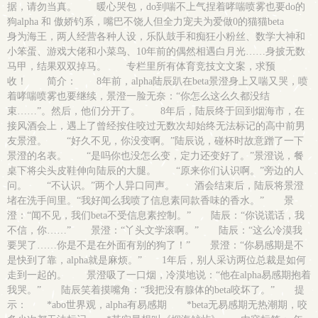
据，请勿当真。 暖心哭包，do到喘不上气捏着哮喘喷雾也要do的
狗alpha 和 傲娇钓系，嘴巴不饶人但全力宠夫为爱做0的猫猫beta
身为海王，两人经营各种人设，乐队鼓手和痴狂小粉丝、数学大神和
小笨蛋、游戏大佬和小菜鸟、10年前的偶然相遇白月光……身披无数
马甲，结果双双掉马。 专栏里所有体育竞技文文案，求预
收！ 简介： 8年前，alpha陆辰趴在beta景澄身上又喘又哭，喷
着哮喘喷雾也要继续，景澄一脸无奈：“你怎么这么久都没结
束……”。然后，他们分开了。 8年后，陆辰终于回到烟海市，在
接风酒会上，遇上了曾经按住咬过无数次却始终无法标记的高中前男
友景澄。 “好久不见，你没变啊。”陆辰说，碰杯时故意蹭了一下
景澄的名表。 “是吗你也没怎么变，定力还变好了。”景澄说，餐
桌下将尖头皮鞋伸向陆辰的大腿。 “原来你们认识啊。”旁边的人
问。 “不认识。”两个人异口同声。 酒会结束后，陆辰将景澄
堵在洗手间里。“我好闻么我喷了信息素同款香味的香水。” 景
澄：“闻不见，我们beta不受信息素控制。” 陆辰：“你说谎话，我
不信，你……” 景澄：“丫头文学滚啊。” 陆辰：“这么冷漠我
要哭了……你是不是在外面有别的狗了！” 景澄：“你易感期是不
是快到了靠，alpha就是麻烦。” 1年后，别人采访两位总裁是如何
走到一起的。 景澄吸了一口烟，冷漠地说：“他在alpha易感期抱着
我哭。” 陆辰笑着摸嘴角：“我把没有腺体的beta咬坏了。” 提
示： *abo世界观，alpha有易感期 *beta无易感期无热潮期，咬