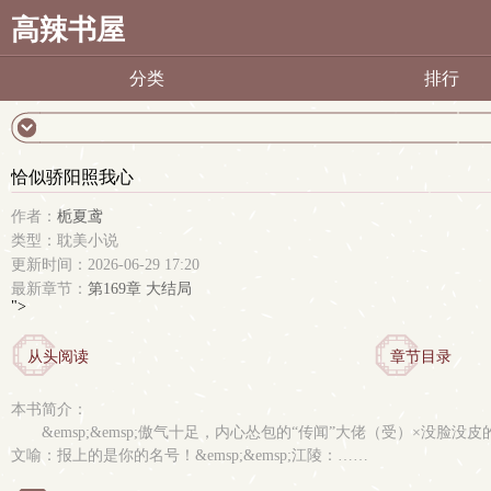
高辣书屋
分类
排行
恰似骄阳照我心
作者：
栀夏鸢
类型：耽美小说
更新时间：2026-06-29 17:20
最新章节：
第169章 大结局
">
从头阅读
章节目录
本书简介：
&emsp;&emsp;傲气十足，内心怂包的“传闻”大佬（受）×没脸没皮的无赖
文喻：报上的是你的名号！&emsp;&emsp;江陵：……