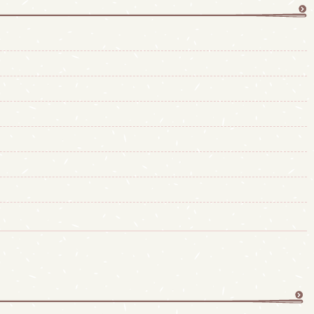
更
多
更