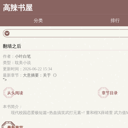
高辣书屋
分类
排行
翻墙之后
作者：
小叶白笔
类型：耽美小说
更新时间：2026-06-22 15:34
最新章节：
大意摘要：关于《》
">
从头阅读
章节目录
本书简介：
现代校园恋爱极短篇+热血搞笑武打元素~! 董和楷X薛靖萱 武力值
最新章节