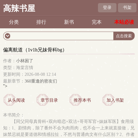
高辣书屋
登录
书架
分类
排行
新书
完本
本站必读
偏离航道（1v1h兄妹骨科bg）
作者：
小林困了
类型：海棠言情
更新时间：2026-08-08 12:14
最新章节：
360重逢的密友们
">
从头阅读
章节目录
推荐本书
加入书架
本书简介：
【同父同母真骨科+双向暗恋+双洁+哥哥军官+妹妹军医】食用须
知：1、剧情肉，除了番外不会为肉而肉，也不会一上来就直接做，兄
妹禁忌就是要道德和情感拉扯，不然与普通肉文有什么区别？2、作者