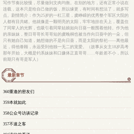
写作节奏比较慢，尽量做到文肉均衡。在别的地方，还有正常小说在
连载，这本只是给自己做的饭，所以缘更，有时间有想法了，就多写
点。剧情简介：作为25岁的一杠三星，虞峥嵘的优秀整个军区大院的
人都有目共睹。他就像是一颗明亮的太阳，牢牢地挂在天上，覆盖住
了同辈人的光辉，也吸引着同辈姑娘如向日葵一般围着他转。作为他
的亲妹妹，整日哥哥长哥哥短的虞晚桐也被当作向日葵中的一朵，但
只有她自己知道，她想做的不是向日葵，而是太阳的祭祀——离他最
近，得他眷顾，永远受到他独一无二的宠爱。（故事从女主18岁高考
那年开始，大概是钓系妹妹和口嫌体正直哥哥……年龄差不小，所以
前期只有哥是军人）
最新章节
更
360重逢的密友们
多
359本就如此
358公众号访谈记录
357不速之客