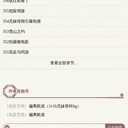
356该往前看了
355危险驾驶
354兄妹绯闻引爆热搜
353雪山之约
352拍摄微电影
351高反与同游
查看全部章节...
作者其他书
更
[海棠言情]
偏离航道（1v1h兄妹骨科bg）
[海棠言情]
偏离航道
多