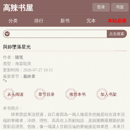
高辣书屋
登录
书架
分类
排行
新书
完本
本站必读
與妳墜落星光
作者：
随笔
类型：海棠耽美
更新时间：2026-07-27 10:11
最新章节：
最終章
">
从头阅读
章节目录
推荐本书
加入书架
本书简介：
韓聿恩從來沒想過，自己會因為一個人徹底失控她是站在資本頂
端的掌權者，冷靜、理性、高高在上而顧知語，是娛樂圈最耀眼的新
晉影后漂亮、危險，像一場讓人甘願沉淪的夢她接近韓聿恩，本來只