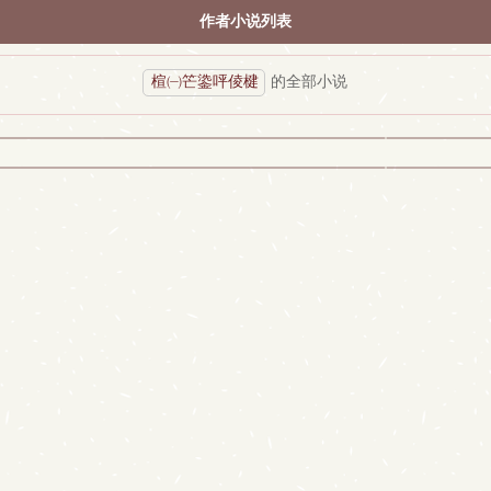
作者小说列表
楦㈠笀鍌呯倰楗
的全部小说