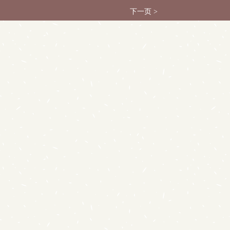
下一页 >