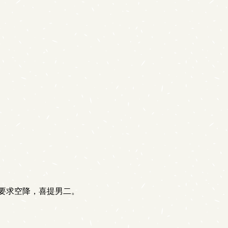
都要求空降，喜提男二。