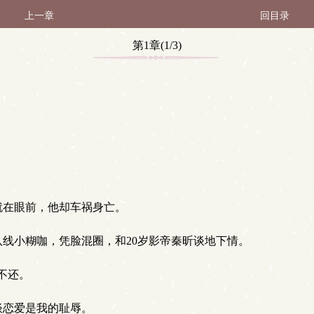
上一章
回目录
第1章(1/3)
红就在眼前，他却车祸身亡。
十八线小糊咖，凭脸混圈，和20岁影帝秦昕谈地下情。
钱不还。
你谈恋爱是我的耻辱。