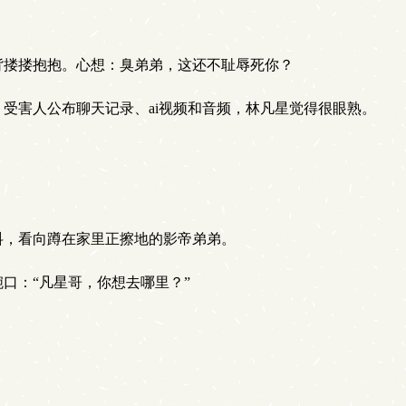
肩搭背搂搂抱抱。心想：臭弟弟，这还不耻辱死你？
网，受害人公布聊天记录、ai视频和音频，林凡星觉得很眼熟。
颤抖，看向蹲在家里正擦地的影帝弟弟。
腕口：“凡星哥，你想去哪里？”
。