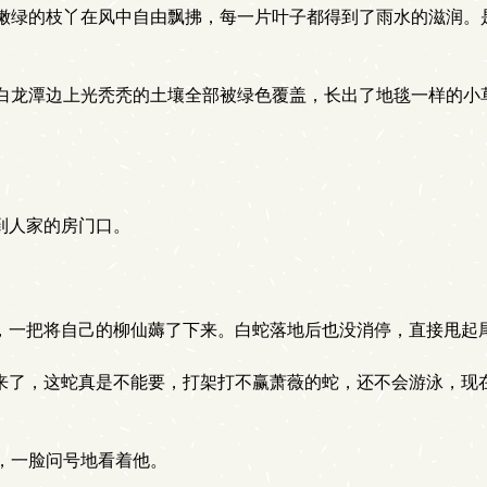
绿的枝丫在风中自由飘拂，每一片叶子都得到了雨水的滋润。
龙潭边上光秃秃的土壤全部被绿色覆盖，长出了地毯一样的小草
。
到人家的房门口。
，一把将自己的柳仙薅了下来。白蛇落地后也没消停，直接甩起
来了，这蛇真是不能要，打架打不赢萧薇的蛇，还不会游泳，现
，一脸问号地看着他。