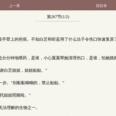
上一章
回目录
第267节(1/2)
着手臂上的疤痕。不知白芷和听蓝用了什么法子令伤口快速复原
边分分钟地喂药，是谁，小心翼翼帮她清理伤口，是谁，怕她胳
谢白芷姐姐，姐姐贴贴。”
步。“别黏黏糊糊的，禁止贴贴。”
托姐姐照顾啦。”
无法理解的生物之一。