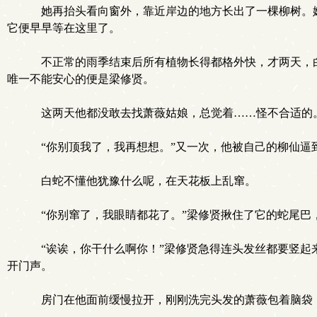
她再抬头看向窗外，靠近岸边的地方长出了一棵柳树。嫩
它便早早等在这里了。
不正常的雨季结束后所有植物长得都格外快，才两天，白
唯一不能安心的便是梁修贤。
这两天他都没敢去找萧薇姑娘，总觉着……怪不合适的
“你别顶我了，我再想想。”又一次，他被自己的柳仙逼
白蛇不懂他犹豫什么呢，在天花板上乱窜。
“你别窜了，我眼睛都花了。”梁修贤揪住了它的蛇尾巴
“诶诶，你干什么啊你！”梁修贤急得连头发丝都要竖起
开门声。
房门在他面前缓慢拉开，刚刚洗完头发的萧薇包着脑袋