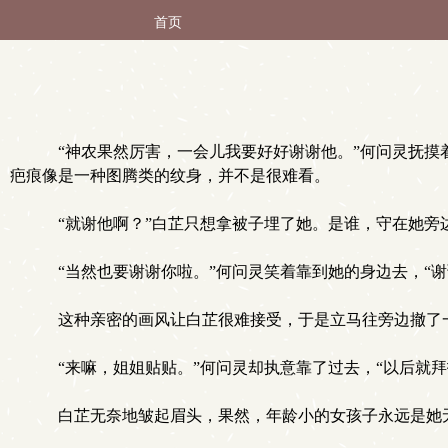
首页
“神农果然厉害，一会儿我要好好谢谢他。”何问灵抚摸
疤痕像是一种图腾类的纹身，并不是很难看。
“就谢他啊？”白芷只想拿被子埋了她。是谁，守在她旁
“当然也要谢谢你啦。”何问灵笑着靠到她的身边去，“谢
这种亲密的画风让白芷很难接受，于是立马往旁边撤了一
“来嘛，姐姐贴贴。”何问灵却执意靠了过去，“以后就拜
白芷无奈地皱起眉头，果然，年龄小的女孩子永远是她