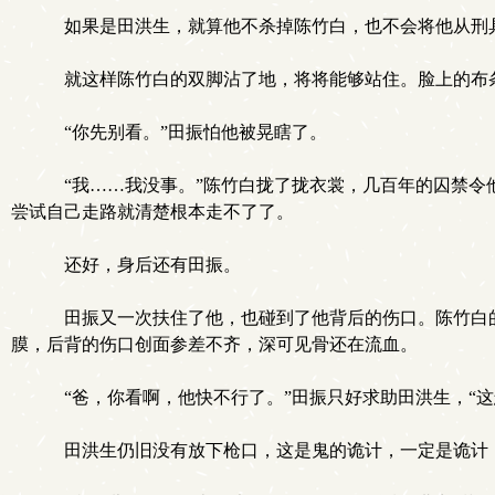
如果是田洪生，就算他不杀掉陈竹白，也不会将他从刑
就这样陈竹白的双脚沾了地，将将能够站住。脸上的布
“你先别看。”田振怕他被晃瞎了。
“我……我没事。”陈竹白拢了拢衣裳，几百年的囚禁令
尝试自己走路就清楚根本走不了了。
还好，身后还有田振。
田振又一次扶住了他，也碰到了他背后的伤口。陈竹白的
膜，后背的伤口创面参差不齐，深可见骨还在流血。
“爸，你看啊，他快不行了。”田振只好求助田洪生，“这
田洪生仍旧没有放下枪口，这是鬼的诡计，一定是诡计