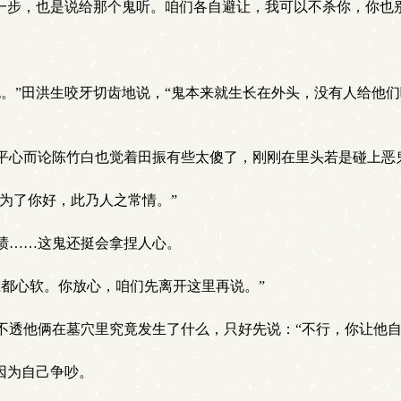
一步，也是说给那个鬼听。咱们各自避让，我可以不杀你，你也
。”田洪生咬牙切齿地说，“鬼本来就生长在外头，没有人给他
平心而论陈竹白也觉着田振有些太傻了，刚刚在里头若是碰上恶
为了你好，此乃人之常情。”
啧……这鬼还挺会拿捏人心。
都心软。你放心，咱们先离开这里再说。”
透他俩在墓穴里究竟发生了什么，只好先说：“不行，你让他自
因为自己争吵。